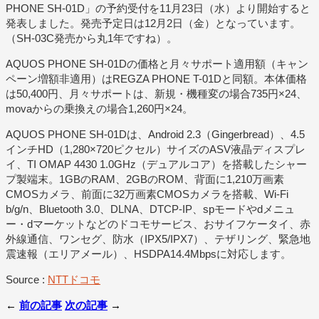
PHONE SH-01D」の予約受付を11月23日（水）より開始すると
発表しました。発売予定日は12月2日（金）となっています。
（SH-03C発売から丸1年ですね）。
AQUOS PHONE SH-01Dの価格と月々サポート適用額（キャン
ペーン増額非適用）はREGZA PHONE T-01Dと同額。本体価格
は50,400円、月々サポートは、新規・機種変の場合735円×24、
movaからの乗換えの場合1,260円×24。
AQUOS PHONE SH-01Dは、Android 2.3（Gingerbread）、4.5
インチHD（1,280×720ピクセル）サイズのASV液晶ディスプレ
イ、TI OMAP 4430 1.0GHz（デュアルコア）を搭載したシャー
プ製端末。1GBのRAM、2GBのROM、背面に1,210万画素
CMOSカメラ、前面に32万画素CMOSカメラを搭載、Wi-Fi
b/g/n、Bluetooth 3.0、DLNA、DTCP-IP、spモードやdメニュ
ー・dマーケットなどのドコモサービス、おサイフケータイ、赤
外線通信、ワンセグ、防水（IPX5/IPX7）、テザリング、緊急地
震速報（エリアメール）、HSDPA14.4Mbpsに対応します。
Source :
NTTドコモ
←
前の記事
次の記事
→