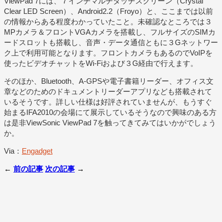
ViewPad 7には、７インチマルチタッチスクリーン（Crystal
Clear LED Screen）、Android2.2（Froyo）と、ここまでは以前
の情報からある程度わかっていたこと。未確認なところでは３
MPカメラ＆フロントVGAカメラを搭載し、フルサイズのSIMカ
ードスロットも搭載し、音声・データ通信ともに３Gネットワー
ク上で利用可能となります。フロントカメラもあるのでVoIPを
使ったビデオチャットをWi-Fiおよび３G経由で行えます。
そのほか、Bluetooth、A-GPSや電子書籍リーダー、オフィス文
章などのためのドキュメントリーダーアプリなども搭載されて
いるそうです。詳しい仕様は好評されていませんが、もうすぐ
始まるIFA2010の会場にて展示しているそうなので興味のある方
は是非ViewSonic ViewPad 7を触ってきてみてはいかがでしょう
か。
Via：
Engadget
←
前の記事
次の記事
→