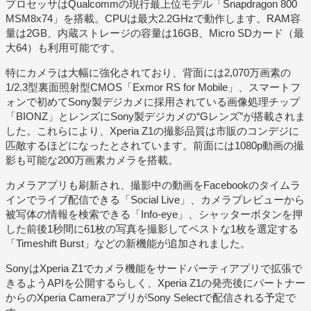
プロセッサはQualcommの現行最上位モデル「Snapdragon 800
MSM8x74」を搭載。CPUは最大2.2GHzで動作します。RAM容
量は2GB、内蔵ストレージの容量は16GB、Micro SDカード（最
大64）も利用可能です。
特にカメラは大幅に強化されており、背面には2,070万画素の
1/2.3型裏面照射型CMOS「Exmor RS for Mobile」、スマートフ
ォンで初めてSony製デジカメに採用されている画像処理チップ
「BIONZ」とレンズにSony製デジカメの“Gレンズ”が搭載されま
した。これらにより、Xperia Z1の撮影品質は市販のコンデジに
匹敵するほどになったとされています。前面には1080p動画の撮
影も可能な200万画素カメラを搭載。
カメラアプリも刷新され、撮影中の動画をFacebookのタイムラ
インでライブ配信できる「Social Live」、カメラプレビューから
被写体の情報を検索できる「Info-eye」、シャッターボタンを押
した前後1秒間に61枚の写真を撮影してベストな1枚を選定する
「Timeshift Burst」などの新機能が追加されました。
SonyはXperia Z1でカメラ機能をサードパーティアプリで拡張で
きるようAPIを公開するらしく、Xperia Z1の発売後にパートナー
からのXperia CameraアプリがSony Selectで配信される予定で