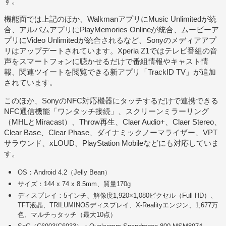
す。
機能面では上記のほか、WalkmanアプリにMusic Unlimitedが統
合、アルバムアプリにPlayMemories Onlineが統合、ムービーア
プリにVideo Unlimitedが統合されるなど、Sonyのメディアアプ
リはアップデートされています。Xperia Z1ではテレビ番組の音
声をスマートフォンに聴かせるだけで番組情報やキャスト情
報、関連ツイートを閲覧できる新アプリ「TrackID TV」が追加
されています。
このほか、SonyのNFC対応機器にタッチするだけで連携できる
NFC通信機能「ワンタッチ接続」、スクリーンミラーリング
（MHLとMiracast）、Throw再生、Claer Audio+、Claer Stereo、
Clear Base、Clear Phase、ダイナミックノーマライザー、VPT
サラウンド、xLOUD、PlayStation Mobileなどにも対応していま
す。
OS：Android 4.2（Jelly Bean）
サイズ：144 x 74 x 8.5mm、質量170g
ディスプレイ：5インチ、解像度1,920×1,080ピクセル（Full HD）、
TFT液晶、TRILUMINOSディスプレイ、X-Realityエンジン、1,677万
色、マルチっタッチ（最大10点）