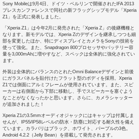
Sony Mobileは9月4日、ドイツ・ベルリンで開催されたIFA 2013
プレスカンファレンスで同社の新フラッグシップモデル「Xperia
Z1」を正式に発表しました。
「Xperia Z1」は今年2月に発売された「Xperia Z」の後継機種と
なります。新モデルでは、Xperia Zのデザインを継承しつつも細
部を変更したほか、特にディスプレイとカメラをSonyの技術を
使って強化。また、Snapdragon 800プロセッサやバッテリー容
量を3,000mAhに増やすなど、スペックは全体的に強化されてい
ます。
外装は全体的にバランスのとれたOmni Balanceデザインと前後
にガラスパネルを貼付けたフラット型のボディを採用。Xperia
Z1では側面にアルミフレームが使用されています。また、スピ
ーカーは右側面から下部に移動し、手でスピーカーを塞ぐよう
なことがなくなったかと思います。さらに、カメラシャッター
が追加されました！
Xperia Z1の3.5mmオーディオジャックにはキャップは付属しま
せんが、IP55/IP58レベルの防水・防塵に対応する耐久性を備え
ています。カラバリはブラック、ホワイト、パープルの3色。
Android 4.2.2（Jelly Bean）を搭載して発売されます。