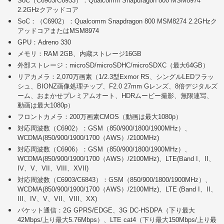
SoC（C6903/C6933）：Qualcomm Snapdragon 800 MSM8974
2.2GHzクアッドコア
SoC：（C6902）：Qualcomm Snapdragon 800 MSM8274 2.2GHzク
アッドコアまたはMSM8974
GPU：Adreno 330
メモリ：RAM 2GB、内蔵ストレージ16GB
外部ストレージ：microSD/microSDHC/microSDXC（最大64GB）
リアカメラ：2,070万画素（1/2.3型Exmor RS、シングルLEDフラッ
シュ、BIONZ画像処理チップ、F2.0 27mm Gレンズ、8倍デジタルズ
ーム、おまかせプレミアムオート、HDRムービー撮影、無限連写、
動画は最大1080p）
フロントカメラ：200万画素CMOS（動画は最大1080p）
対応周波数（C6902）：GSM（850/900/1800/1900MHz）、
WCDMA(850/900/1900/1700（AWS）/2100MHz)
対応周波数（C6906）：GSM（850/900/1800/1900MHz）、
WCDMA(850/900/1900/1700（AWS）/2100MHz)、LTE(Band I、II、
IV、V、VII、VIII、XVII)
対応周波数（C6903/C6843）：GSM（850/900/1800/1900MHz）、
WCDMA(850/900/1900/1700（AWS）/2100MHz)、LTE (Band I、II、
III、IV、V、VII、VIII、XX)
パケット通信：2G GPRS/EDGE、3G DC-HSDPA（下り最大
42Mbps/上り最大5.76Mbps）、LTE cat4（下り最大150Mbps/上り最