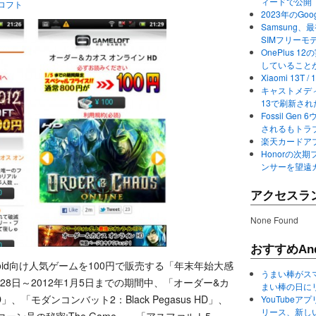
ィードで公開
ロフト
2023年のGo
Samsung、最初か
SIMフリーモ
OnePlus
していること
Xiaomi 13
キャストメディ
13で刷新さ
Fossil Ge
されるもトラ
楽天カードアプ
Honorの次期
ンサーを望遠
アクセスラ
None Found
おすすめAnd
oid向け人気ゲームを100円で販売する「年末年始大感
うまい棒がス
28日～2012年1月5日までの期間中、「オーダー&カ
まい棒の日に
D」、「モダンコンバット2：Black Pegasus HD」、
YouTube
リース、新し