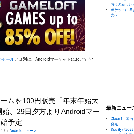
向けの新しい
ポケットに収まる
売へ
のセール
とは別に、Androidマーケットにおいても年
。
ームを100円販売「年末年始大
最新ニュー
始、29日夕方よりAndroidマー
Xiaomi、国内
開始予定
発売
Spotifyが
テゴリ »
Androidニュース