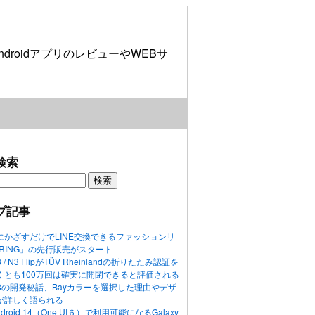
roidアプリのレビューやWEBサ
検索
プ記事
にかざすだけでLINE交換できるファッションリ
ORING」の先行販売がスタート
N3 / N3 FlipがTÜV Rheinlandの折りたたみ認証を
くとも100万回は確実に開閉できると評価される
ixel 8の開発秘話、Bayカラーを選択した理由やデザ
が詳しく語られる
ndroid 14（One UI６）で利用可能になるGalaxy