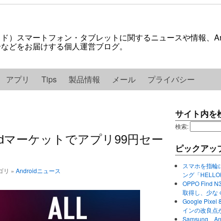
ロイド）スマートフォン・タブレットに関するニュースや情報、And
紹介などをお届けする個人運営ブログ。
アプリ
Tips
製品情報
メール
プライバシー
サイト内を
検索:
oidマーケットでアプリ99円セー
ピックアッ
スマホを指輪
テゴリ »
Androidニュース
ング「HELL
OPPO Find 
取得し、少な
Google P
インの改良点
Samsung、A