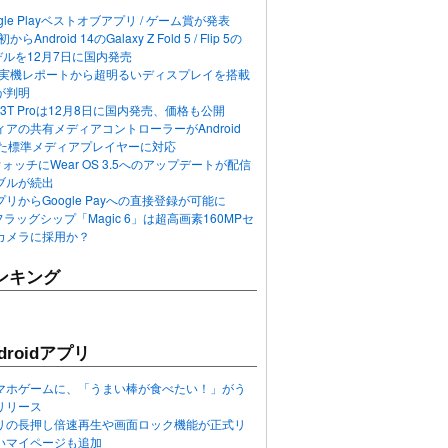
ogle Playベストオブアプリ / ゲーム賞が発表
らAndroid 14のGalaxy Z Fold 5 / Flip 5の
デルを12月7日に国内発売
 12の実機レポートから超明るいディスプレイを搭載
が判明
T / 13T Proは12月8日に国内発売、価格も公開
アの共有メディアコントローラーがAndroid
れた標準メディアプレイヤーに対応
n 6ウォッチにWear OS 3.5へのアップデートが配信
ブルが続出
リからGoogle Payへの直接登録が可能に
フラッグシップ「Magic 6」は超高画素160MPセ
カメラに採用か？
ンキング
roidアプリ
マホゲームに、「うまい棒が食べたい！」がう
リリース
アプリの長押し倍速再生や画面ロック機能が正式リ
いマイページも追加