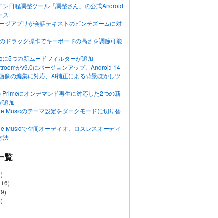
ン日程調整ツール「調整さん」の公式Android
ース
ッセージアプリが会話テキストのピンチズームに対
画面のドラッグ操作でキーボードの高さを調節可能
Musicに5つの新ムードフィルターが追加
ghtroomがv9.0にバージョンアップ、Android 14
R画像の編集に対応、AI補正による背景ぼかしツ
usic Primeにオンデマンド再生に対応した2つの新
が追加
Apple Musicのテーマ設定をダークモードに切り替
Apple Musicで空間オーディオ、ロスレスオーディ
方法
一覧
)
116)
79)
)