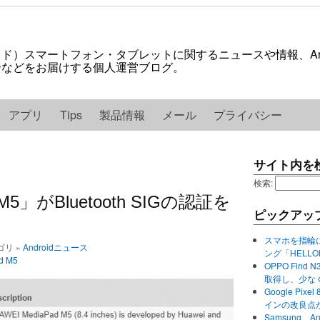
ロイド）スマートフォン・タブレットに関するニュースや情報、And
紹介などをお届けする個人運営ブログ。
アプリ
Tips
製品情報
メール
プライバシー
サイト内を
検索:
 M5」がBluetooth SIGの認証を
ピックアッ
スマホを指輪
テゴリ »
Androidニュース
ング「HELL
d M5
OPPO Find 
取得し、少な
Google P
インの改良点
Samsung、A