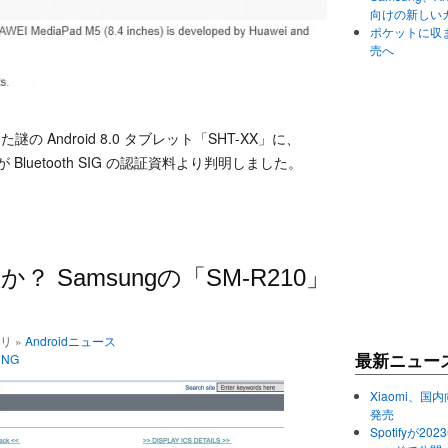
向けの新しい
ポケットに収まる
売へ
の Android 8.0 タブレット「SHT-XX」に、
 Bluetooth SIG の認証資料より判明しました。
か？ Samsungの「SM-R210」
ゴリ »
Androidニュース
UNG
最新ニュー
Xiaomi、国内
発売
Spotifyが