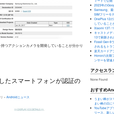
ィードで公開
2023年のGo
Samsung、最初か
SIMフリーモ
OnePlus
していること
Xiaomi 13
キャストメディ
13で刷新さ
Fossil Ge
う型番を持つアクションカメラを開発していることが分かり
されるもトラ
楽天カードアプ
Honorの次期
ンサーを望遠
アクセスラ
None Found
」に対応したスマートフォンが認証の
おすすめAnd
ゴリ »
Androidニュース
うまい棒がス
まい棒の日に
YouTube
リース、新し