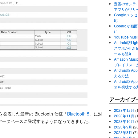
定番のオンライ
アプリがリリ
Googleメ
応
Gboardが
に
YouTube 
Android版Li
スマホがHD
ールも追加
Amazon M
プレイリスト
Android版
える方法
Android版
オを視聴する
アーカイブ
2023年12月
(1
ースを発表した最新の Bluetooth 仕様「
Bluetooth 5
」に対
2023年11月
(
データベースに登場するようになってきました。
2023年10月
(
2023年9月
(28
2023年8月
(7)
2023年7月
(6)