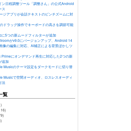
ン日程調整ツール「調整さん」の公式Android
ース
ッセージアプリが会話テキストのピンチズームに対
画面のドラッグ操作でキーボードの高さを調節可能
Musicに5つの新ムードフィルターが追加
ghtroomがv9.0にバージョンアップ、Android 14
R画像の編集に対応、AI補正による背景ぼかしツ
usic Primeにオンデマンド再生に対応した2つの新
が追加
Apple Musicのテーマ設定をダークモードに切り替
Apple Musicで空間オーディオ、ロスレスオーディ
方法
一覧
)
116)
79)
)