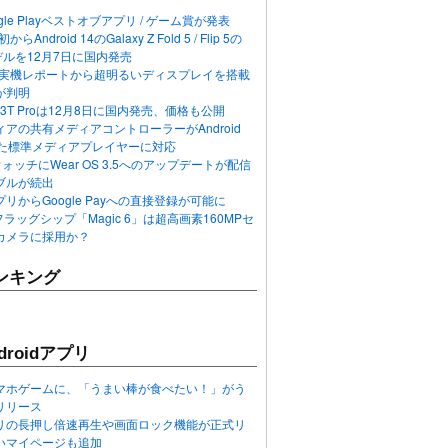
ogle Playベストオブアプリ / ゲーム賞が発表
らAndroid 14のGalaxy Z Fold 5 / Flip 5の
デルを12月7日に国内発売
 12の実機レポートから超明るいディスプレイを搭載
が判明
T / 13T Proは12月8日に国内発売、価格も公開
アの共有メディアコントローラーがAndroid
れた標準メディアプレイヤーに対応
n 6ウォッチにWear OS 3.5へのアップデートが配信
ブルが続出
リからGoogle Payへの直接登録が可能に
フラッグシップ「Magic 6」は超高画素160MPセ
カメラに採用か？
ンキング
roidアプリ
マホゲームに、「うまい棒が食べたい！」がう
リリース
アプリの長押し倍速再生や画面ロック機能が正式リ
いマイページも追加