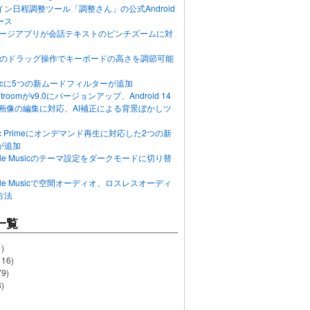
ン日程調整ツール「調整さん」の公式Android
ース
ッセージアプリが会話テキストのピンチズームに対
画面のドラッグ操作でキーボードの高さを調節可能
Musicに5つの新ムードフィルターが追加
ghtroomがv9.0にバージョンアップ、Android 14
R画像の編集に対応、AI補正による背景ぼかしツ
usic Primeにオンデマンド再生に対応した2つの新
が追加
Apple Musicのテーマ設定をダークモードに切り替
Apple Musicで空間オーディオ、ロスレスオーディ
方法
一覧
)
116)
79)
)