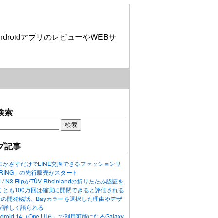
roidアプリのレビューやWEBサ
検索
プ記事
にかざすだけでLINE交換できるファッションリ
ORING」の先行販売がスタート
N3 / N3 FlipがTÜV Rheinlandの折りたたみ認証を
くとも100万回は確実に開閉できると評価される
ixel 8の開発秘話、Bayカラーを選択した理由やデザ
が詳しく語られる
ndroid 14（One UI６）で利用可能になるGalaxy