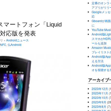
定番のオンライ
アプリがリリ
Googleメ
応
Gboardが
oidスマートフォン「Liquid
に
YouTube 
NFC対応版を発表
Android版Li
スマホがHD
ゴリ »
Androidニュース
ールも追加
NFC
,
仏Android
Amazon M
プレイリスト
Android版
える方法
Android版
オを視聴する
アーカイブ
2023年12月
(1
2023年11月
(
2023年10月
(
2023年9月
(28
2023年8月
(7)
2023年7月
(6)