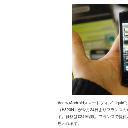
AcerのAndroidスマートフォン”Liquid
（E320N）が今月24日よりフランス
す。価格は€249程度。フランスで提供さ
思われます。