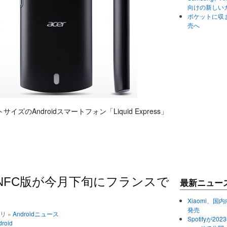
向けの新しい
ポケットに収まる
売へ
のAndroidスマートフォン「Liquid Express」
pressのNFC版が今月下旬にフランスで
最新ニュー
Xiaomi、国内
発売
ゴリ »
Androidニュース
Spotifyが
roid