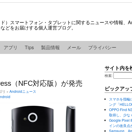
ロイド）スマートフォン・タブレットに関するニュースや情報、And
紹介などをお届けする個人運営ブログ。
アプリ
Tips
製品情報
メール
プライバシー
サイト内を
検索:
Express（NFC対応版）が発売
ピックアッ
テゴリ »
Androidニュース
droid
スマホを指輪
ング「HELL
OPPO Find 
取得し、少な
Google P
インの改良点
Samsung、A