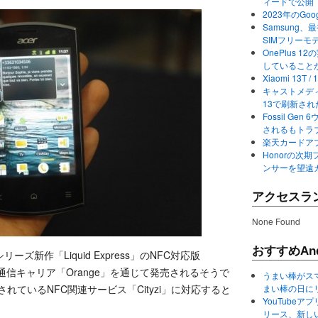
ィードで公開
2023年のGo
Samsung、最初か
SIMフリーモ
OnePlus
していること
Xiaomi 13
キャストメディ
13で刷新さ
Fossil Ge
されるもトラ
楽天カードアプ
Honorの次期
ンサーを望遠
アクセスラ
None Found
おすすめAnd
”シリーズ新作「Liquid Express」のNFC対応版
の通信キャリア「Orange」を通じて発売されるそうで
うまい棒がス
れているNFC関連サービス「Cityzi」に対応すると
まい棒の日に
YouTube
リース、新し