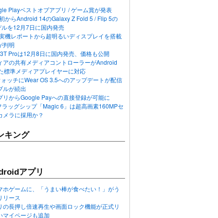
ogle Playベストオブアプリ / ゲーム賞が発表
らAndroid 14のGalaxy Z Fold 5 / Flip 5の
デルを12月7日に国内発売
 12の実機レポートから超明るいディスプレイを搭載
が判明
T / 13T Proは12月8日に国内発売、価格も公開
アの共有メディアコントローラーがAndroid
れた標準メディアプレイヤーに対応
n 6ウォッチにWear OS 3.5へのアップデートが配信
ブルが続出
リからGoogle Payへの直接登録が可能に
フラッグシップ「Magic 6」は超高画素160MPセ
カメラに採用か？
ンキング
roidアプリ
マホゲームに、「うまい棒が食べたい！」がう
リリース
アプリの長押し倍速再生や画面ロック機能が正式リ
いマイページも追加