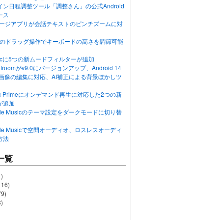
ン日程調整ツール「調整さん」の公式Android
ース
ッセージアプリが会話テキストのピンチズームに対
画面のドラッグ操作でキーボードの高さを調節可能
Musicに5つの新ムードフィルターが追加
ghtroomがv9.0にバージョンアップ、Android 14
R画像の編集に対応、AI補正による背景ぼかしツ
usic Primeにオンデマンド再生に対応した2つの新
が追加
Apple Musicのテーマ設定をダークモードに切り替
Apple Musicで空間オーディオ、ロスレスオーディ
方法
一覧
)
116)
79)
)