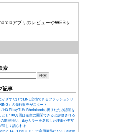
roidアプリのレビューやWEBサ
検索
プ記事
にかざすだけでLINE交換できるファッションリ
ORING」の先行販売がスタート
N3 / N3 FlipがTÜV Rheinlandの折りたたみ認証を
くとも100万回は確実に開閉できると評価される
ixel 8の開発秘話、Bayカラーを選択した理由やデザ
が詳しく語られる
ndroid 14（One UI６）で利用可能になるGalaxy