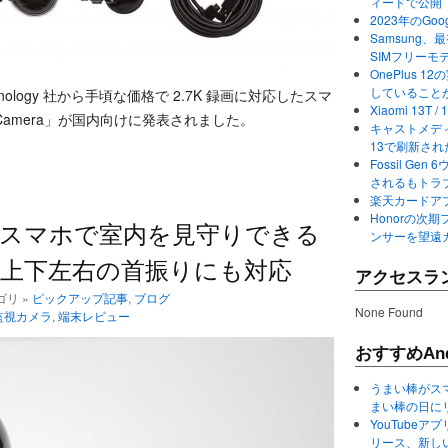
ィードで公開
2023年のGo
Samsung、最初か
SIMフリーモ
OnePlus
していること
nology 社から手頃な価格で 2.7K 録画に対応したスマ
Xiaomi 13
h Camera」が国内向けに発表されました。
キャストメディ
13で刷新さ
Fossil Ge
されるもトラ
楽天カードアプ
Honorの次期
はスマホで室内を見守りできる
ンサーを望遠
上下左右の首振りにも対応
アクセスラ
テゴリ »
ピックアップ記事
,
ブログ
None Found
監視カメラ
,
端末レビュー
おすすめAnd
うまい棒がス
まい棒の日に
YouTube
リース、新し