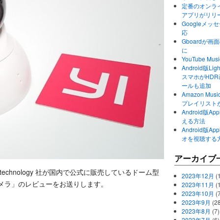
定番のオンライ
アプリがリリ
Googleメ
応
Gboardが
に
YouTube 
Android版Li
スマホがHD
ールも追加
Amazon M
プレイリスト
Android版
える方法
Android版
オを視聴する
アーカイブ
echnology 社が国内で公式に販売しているドーム型
2023年12月
(1
カメラ」のレビューをお送りします。
2023年11月
(
2023年10月
(
2023年9月
(28
2023年8月
(7)
2023年7月
(6)