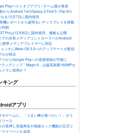
ogle Playベストオブアプリ / ゲーム賞が発表
らAndroid 14のGalaxy Z Fold 5 / Flip 5の
デルを12月7日に国内発売
 12の実機レポートから超明るいディスプレイを搭載
が判明
T / 13T Proは12月8日に国内発売、価格も公開
アの共有メディアコントローラーがAndroid
れた標準メディアプレイヤーに対応
n 6ウォッチにWear OS 3.5へのアップデートが配信
ブルが続出
リからGoogle Payへの直接登録が可能に
フラッグシップ「Magic 6」は超高画素160MPセ
カメラに採用か？
ンキング
roidアプリ
マホゲームに、「うまい棒が食べたい！」がう
リリース
アプリの長押し倍速再生や画面ロック機能が正式リ
いマイページも追加