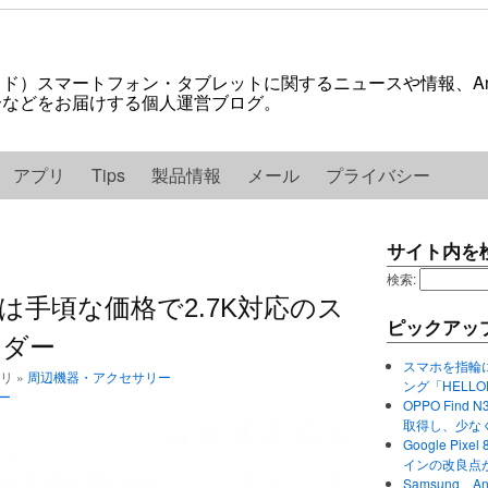
ロイド）スマートフォン・タブレットに関するニュースや情報、And
紹介などをお届けする個人運営ブログ。
アプリ
Tips
製品情報
メール
プライバシー
サイト内を
検索:
 Cam」は手頃な価格で2.7K対応のス
ピックアッ
ーダー
スマホを指輪
ゴリ »
周辺機器・アクセサリー
ング「HELL
ー
OPPO Find 
取得し、少な
Google P
インの改良点
Samsung、A