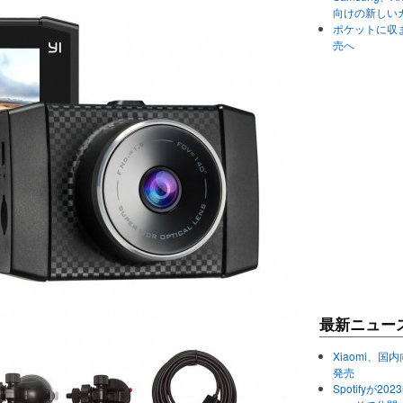
向けの新しい
ポケットに収まる
売へ
最新ニュー
Xiaomi、国内
発売
Spotifyが