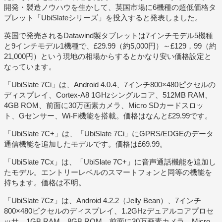
開発・製造ノウハウを生かして、英国市場に6機種の超低価格タ
ブレット「UbiSlateシリーズ」を投入すると発表しました。
英国で発売されるDatawind製タブレットは7インチモデル5機種
と9インチモデル1機種で、£29.99（約5,000円）～£129，99（約
21,000円）という現地の相場からするとかなり安い価格設定と
なっています。
「UbiSlate 7Ci」は、Android 4.0.4、7インチ800×480ピクセルの
ディスプレイ、Cortex-A8 1GHzシングルコア、512MB RAM、
4GB ROM、前面に30万画素カメラ、Micro SDカードスロッ
ト、Gセンサー、Wi-Fi機能を搭載。価格はなんと£29.99です。
「UbiSlate 7C+」は、「UbiSlate 7Ci」にGPRS/EDGEのデータ
通信機能を追加したモデルです。価格は£69.99。
「UbiSlate 7Cx」は、「UbiSlate 7C+」に音声通話機能を追加し
たモデル。エントリーレベルのスマートフォンと同等の機能を
持ちます。価格は不明。
「UbiSlate 7Cz」は、Android 4.2.2（Jelly Bean）、7インチ
800×480ピクセルのディスプレイ、1.2GHzデュアルコアプロセ
ッサ、1GB RAM、8GB ROM、前面に30万画素カメラ、Micro