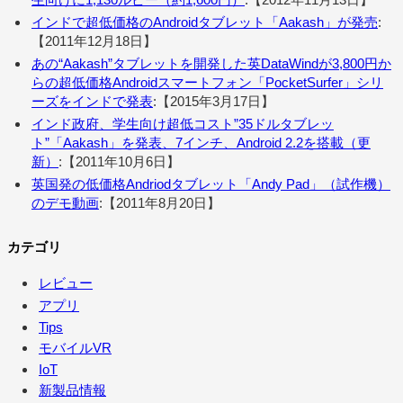
インドで超低価格のAndroidタブレット「Aakash」が発売
:
【2011年12月18日】
あの“Aakash”タブレットを開発した英DataWindが3,800円か
らの超低価格Androidスマートフォン「PocketSurfer」シリ
ーズをインドで発表
:【2015年3月17日】
インド政府、学生向け超低コスト”35ドルタブレッ
ト”「Aakash」を発表、7インチ、Android 2.2を搭載（更
新）
:【2011年10月6日】
英国発の低価格Andriodタブレット「Andy Pad」（試作機）
のデモ動画
:【2011年8月20日】
カテゴリ
レビュー
アプリ
Tips
モバイルVR
IoT
新製品情報