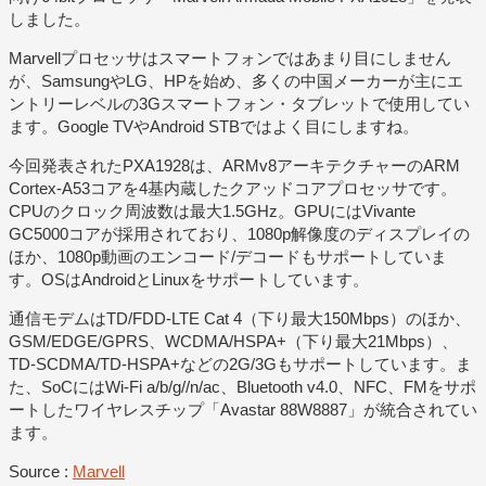
しました。
Marvellプロセッサはスマートフォンではあまり目にしません
が、SamsungやLG、HPを始め、多くの中国メーカーが主にエ
ントリーレベルの3Gスマートフォン・タブレットで使用してい
ます。Google TVやAndroid STBではよく目にしますね。
今回発表されたPXA1928は、ARMv8アーキテクチャーのARM
Cortex-A53コアを4基内蔵したクアッドコアプロセッサです。
CPUのクロック周波数は最大1.5GHz。GPUにはVivante
GC5000コアが採用されており、1080p解像度のディスプレイの
ほか、1080p動画のエンコード/デコードもサポートしていま
す。OSはAndroidとLinuxをサポートしています。
通信モデムはTD/FDD-LTE Cat 4（下り最大150Mbps）のほか、
GSM/EDGE/GPRS、WCDMA/HSPA+（下り最大21Mbps）、
TD-SCDMA/TD-HSPA+などの2G/3Gもサポートしています。ま
た、SoCにはWi-Fi a/b/g//n/ac、Bluetooth v4.0、NFC、FMをサポ
ートしたワイヤレスチップ「Avastar 88W8887」が統合されてい
ます。
Source :
Marvell