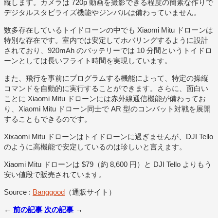
縦します。カメラは 720p 動画を撮影できる程度の簡素な作りで
デジタルスタビライズ機能やジンバルは備わっていません。
数多存在しているトイドローンの中でも Xiaomi Mitu ドローンは
特別な存在です。室内では安定してホバリングするように設計
されており、920mAh のバッテリーでは 10 分間というトイドロ
ーンとしては長いフライト時間を実現しています。
また、飛行を事前にプログラムする機能によって、特定の操縦
コマンドを自動的に実行することができます。さらに、面白い
ことに Xiaomi Mitu ドローンには赤外線通信機能が備わってお
り、Xiaomi Mitu ドローン同士で AR 型のコンバット対戦を展開
することもできるのです。
Xixaomi Mitu ドローンはトイドローンに過ぎませんが、DJI Tello
のように高機能で安定しているのは珍しいと言えます。
Xiaomi Mitu ドローンは $79（約 8,600 円）と DJI Tello よりもう
安い値段で販売されています。
Source :
Banggood
（通販サイト）
←
前の記事
次の記事
→