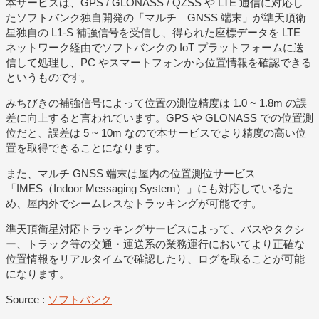
本サービスは、GPS / GLONASS / QZSS や LTE 通信に対応し
たソフトバンク独自開発の「マルチ GNSS 端末」が準天頂衛
星独自の L1-S 補強信号を受信し、得られた座標データを LTE
ネットワーク経由でソフトバンクの IoT プラットフォームに送
信して処理し、PC やスマートフォンから位置情報を確認できる
というものです。
みちびきの補強信号によって位置の測位精度は 1.0 ~ 1.8m の誤
差に向上すると言われています。GPS や GLONASS での位置測
位だと、誤差は 5 ~ 10m なので本サービスでより精度の高い位
置を取得できることになります。
また、マルチ GNSS 端末は屋内の位置測位サービス
「IMES（Indoor Messaging System）」にも対応しているた
め、屋内外でシームレスなトラッキングが可能です。
準天頂衛星対応トラッキングサービスによって、バスやタクシ
ー、トラック等の交通・運送系の業務運行においてより正確な
位置情報をリアルタイムで確認したり、ログを取ることが可能
になります。
Source :
ソフトバンク