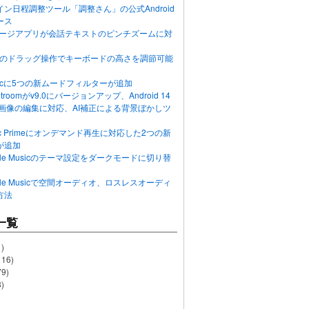
ン日程調整ツール「調整さん」の公式Android
ース
ッセージアプリが会話テキストのピンチズームに対
画面のドラッグ操作でキーボードの高さを調節可能
Musicに5つの新ムードフィルターが追加
ghtroomがv9.0にバージョンアップ、Android 14
R画像の編集に対応、AI補正による背景ぼかしツ
usic Primeにオンデマンド再生に対応した2つの新
が追加
Apple Musicのテーマ設定をダークモードに切り替
Apple Musicで空間オーディオ、ロスレスオーディ
方法
一覧
)
116)
79)
)