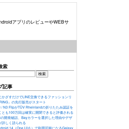
roidアプリのレビューやWEBサ
検索
プ記事
にかざすだけでLINE交換できるファッションリ
ORING」の先行販売がスタート
N3 / N3 FlipがTÜV Rheinlandの折りたたみ認証を
くとも100万回は確実に開閉できると評価される
ixel 8の開発秘話、Bayカラーを選択した理由やデザ
が詳しく語られる
ndroid 14（One UI６）で利用可能になるGalaxy