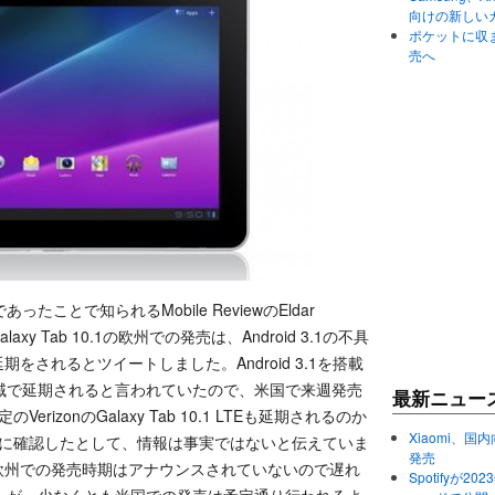
向けの新しい
ポケットに収まる
売へ
ことで知られるMobile ReviewのEldar
とGalaxy Tab 10.1の欧州での発売は、Android 3.1の不具
期をされるとツイートしました。Android 3.1を搭載
域で延期されると言われていたので、米国で来週発売
最新ニュー
のVerizonのGalaxy Tab 10.1 LTEも延期されるのか
Xiaomi、国内
leに確認したとして、情報は事実ではないと伝えていま
発売
10.1の欧州での発売時期はアナウンスされていないので遅れ
Spotifyが