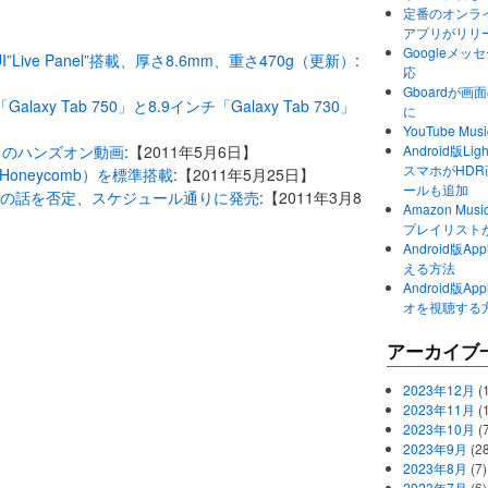
定番のオンライ
アプリがリリ
Googleメ
独自UI”Live Panel”搭載、厚さ8.6mm、重さ470g（更新）
:
応
Gboardが
laxy Tab 750」と8.9インチ「Galaxy Tab 730」
に
】
YouTube 
ック）のハンズオン動画
:【2011年5月6日】
Android版Li
スマホがHD
3.1（Honeycomb）を標準搭載
:【2011年5月25日】
ールも追加
10.1改良の話を否定、スケジュール通りに発売
:【2011年3月8
Amazon M
プレイリスト
Android版
える方法
Android版
オを視聴する
アーカイブ
2023年12月
(1
2023年11月
(
2023年10月
(
2023年9月
(28
2023年8月
(7)
2023年7月
(6)