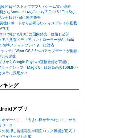
ogle Playベストオブアプリ / ゲーム賞が発表
らAndroid 14のGalaxy Z Fold 5 / Flip 5の
デルを12月7日に国内発売
 12の実機レポートから超明るいディスプレイを搭載
が判明
T / 13T Proは12月8日に国内発売、価格も公開
アの共有メディアコントローラーがAndroid
れた標準メディアプレイヤーに対応
n 6ウォッチにWear OS 3.5へのアップデートが配信
ブルが続出
リからGoogle Payへの直接登録が可能に
フラッグシップ「Magic 6」は超高画素160MPセ
カメラに採用か？
ンキング
roidアプリ
マホゲームに、「うまい棒が食べたい！」がう
リリース
アプリの長押し倍速再生や画面ロック機能が正式リ
いマイページも追加