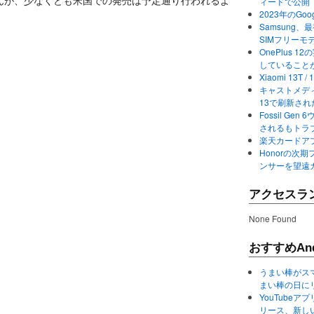
んが、少なくとも米国での発売は予定通り行われるよ
ィードで公開
2023年のGo
Samsung、最初か
SIMフリーモ
OnePlus
していること
Xiaomi 13
キャストメディ
13で刷新さ
Fossil Ge
されるもトラ
楽天カードアプ
Honorの次期
ンサーを望遠
アクセスラ
None Found
おすすめAnd
うまい棒がス
まい棒の日に
YouTube
リース、新し