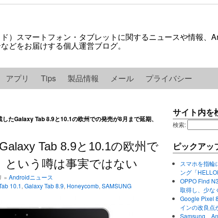
ロイド）スマートフォン・タブレットに関するニュースや情報、And
紹介などをお届けする個人運営ブログ。
アプリ
Tips
製品情報
メール
プライバシー
サイト内を
を搭載したGalaxy Tab 8.9と10.1の欧州での発売が8月まで延期、
検索:
Galaxy Tab 8.9と10.1の欧州で
ピックアッ
、という噂は事実ではない
スマホを指輪
ング「HELL
リ »
Androidニュース
OPPO Find 
Tab 10.1
,
Galaxy Tab 8.9
,
Honeycomb
,
SAMSUNG
取得し、少な
Google P
インの改良点
Samsung、A