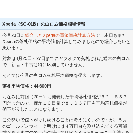
Xperia（SO-01B）の白ロム価格相場情報
今月20日に
紹介したXperiaの買値価格計算方法
で、本日もまた
Xperiaの落札価格の平均値を計算してみましたので紹介したいと
思います。
対象は4月25日～27日までにヤフオクで落札された端末の白ロム
で、新品・中古は特に区別していません。
それでは今週の白ロム落札平均価格を発表します。
落札平均価格：44,600円
ちなみに前回（20日）に発表した平均落札価格が５２，６３７
円だったので、僅か１０日間で８，０３７円も平均落札価格が
値下がりしたことになります。
この勢いで値下がりし続けることは考えにくいのですが、５月
のゴールデンウィーク明けには４万円台を割り込んでくる可能
性がありますので、今の時点でHT-0３AからXperiaに二年縛りを