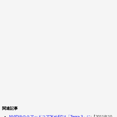
関連記事
NVIDIAのクアッドコア”Kal-El”は「Tegra 3」に
:【2011年10