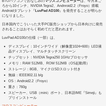
BTOパソコンでおなじみの
マウスコンピューター
は、今月末ご
ろから10インチ、NVIDIA Tegra2、Andnroid2.2（Froyo）搭載
Androidタブレット『
LuvPad AD100
』を発売することが明らか
になりました。
日本国内でこういった大手PC販売ショップから日本向けに発売
されることはおそらく初めてだと思われます。
LuvPad AD100の仕様（一部）は、
ディスプレイ：10インチワイド（解像度1024×600）LED液
晶ディスプレイ、マルチタッチスクリーン
チップセット：NVIDIA Tegra250 1GHzプロセッサ
メモリ：RAM 512MB、ROM 512MB（OS起動用）
ストレージ：8GB、マイクロSDスロット付き
無線：IEEE802.11 b/g
OS：Android2.2（Froyo）
重さ：760g
スピーカー、USB（mini）ポート、日本語IME『Simeji』も
プリインストール
マウスコンピューター