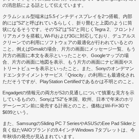
の消息筋による話として伝えています。
クラムシェル型端末は5.5インチディスプレイを2つ搭載、内部
的には”S2”と呼ばれているらしく、折り畳むと上図のように筒
状になるそうです。その”S2”は”S1”と同じくTegra 2、フロント/
リアカメラを搭載しWi-Fiおよび3Gに対応しており、デュアルス
クリーンでの利用にソフトウェアの最適化が行われているとの
こと。例えばGmailの場合、片方の画面にメッセージ一覧、もう
片方の画面に本文を表示といったことや、Googleマップの場
合、片方の画面に地図を表示、もう片方の画面にナビ画面やス
トリートビューを表示といったこと。また、Sonyのオンデマン
ドエンタテイメントサービス「Qriocity」の利用にも最適化され
ただそうですが、PlayStation Certifiedであるかは不明とのこと。
Engadgetの情報元の両方がS2の見通しについて慎重な見方を示
しているものの、Sonyは”S2”を米国、欧州、日本で年末のホリ
デーシーズン前に発売する計画とのこと。価格はWi-Fi+3Gで
$699という。
また、SamsungのSliding PC 7 SeriesやASUSのEee Pad Sliderと
良く似たVAIOブランドの9.4インチWindows 7タブレットは、今
年秋頃の発売が見込まれています。