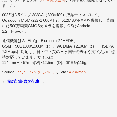
ました。
003Zは3.5インチWVGA（800×480）液晶ディスプレイ、
Qualcoom MSM7227-1 600MHz、512MBのRAMを搭載し、背面
には500万画素CMOSカメラを搭載。OSはAndroid
2.2（Froyo）。
通信機能はWi-Fi b/g、Bluetooth 2.1+EDR、
GSM（900/1800/1900MHz）、WCDMA（2100MHz）、HSDPA
7.2Mbpsに対応し、日・中・英の三ヶ国語の表示や文字入力に標
準対応しています。サイズは
114mm(H)×57mm(W)×12.5mm(D)、重量約115g。
Source :
ソフトバンクモバイル
、Via :
AV Watch
←
前の記事
次の記事
→