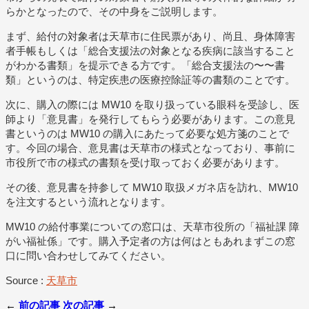
らかとなったので、その中身をご説明します。
まず、給付の対象者は天草市に住民票があり、尚且、身体障害
者手帳もしくは「総合支援法の対象となる疾病に該当すること
がわかる書類」を提示できる方です。「総合支援法の〜〜書
類」というのは、特定疾患の医療控除証等の書類のことです。
次に、購入の際には MW10 を取り扱っている眼科を受診し、医
師より「意見書」を発行してもらう必要があります。この意見
書というのは MW10 の購入にあたって必要な処方箋のことで
す。今回の場合、意見書は天草市の様式となっており、事前に
市役所で市の様式の書類を受け取っておく必要があります。
その後、意見書を持参して MW10 取扱メガネ店を訪れ、MW10
を注文するという流れとなります。
MW10 の給付事業についての窓口は、天草市役所の「福祉課 障
がい福祉係」です。購入予定者の方は何はともあれまずこの窓
口に問い合わせしてみてください。
Source :
天草市
←
前の記事
次の記事
→