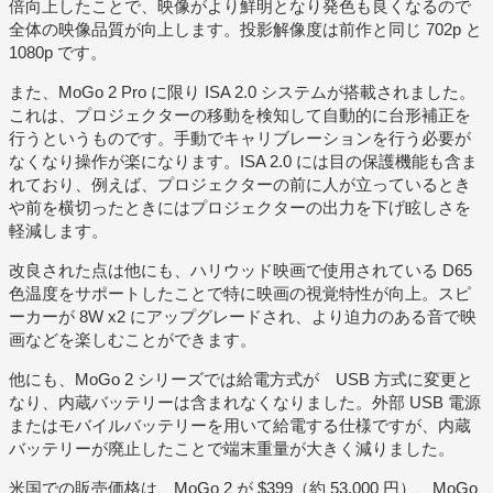
倍向上したことで、映像がより鮮明となり発色も良くなるので
全体の映像品質が向上します。投影解像度は前作と同じ 702p と
1080p です。
また、MoGo 2 Pro に限り ISA 2.0 システムが搭載されました。
これは、プロジェクターの移動を検知して自動的に台形補正を
行うというものです。手動でキャリブレーションを行う必要が
なくなり操作が楽になります。ISA 2.0 には目の保護機能も含ま
れており、例えば、プロジェクターの前に人が立っているとき
や前を横切ったときにはプロジェクターの出力を下げ眩しさを
軽減します。
改良された点は他にも、ハリウッド映画で使用されている D65
色温度をサポートしたことで特に映画の視覚特性が向上。スピ
ーカーが 8W x2 にアップグレードされ、より迫力のある音で映
画などを楽しむことができます。
他にも、MoGo 2 シリーズでは給電方式が USB 方式に変更と
なり、内蔵バッテリーは含まれなくなりました。外部 USB 電源
またはモバイルバッテリーを用いて給電する仕様ですが、内蔵
バッテリーが廃止したことで端末重量が大きく減りました。
米国での販売価格は、MoGo 2 が $399（約 53,000 円）、MoGo